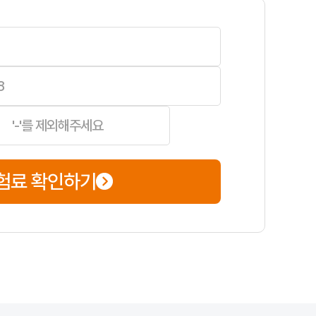
위를 여유 있게 점검해 두면, 만기 임박 시 촉박하게 처리하면서 놓치는 항
험료 확인하기
 제약이 적다는 장점이 있습니다. 보험료는 입력한 조건(운전자 범위·연
 차량번호·차종·연식, 면허·운전 경력·사고 이력, 운전자 범위·연령 한
견적 확인만 한다면 짧게 끝날 수 있으나, 심사나 서류 보완이 있으면 더 