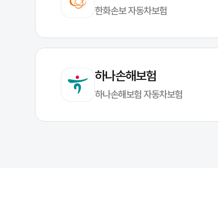
한화손보 자동차보험
하나손해보험
하나손해보험 자동차보험
자동차보험 조회 방법(3단계)
정보 준비
: 이름, 생년월일(6자리), 연락처(뒤 8자리), 운전자 성별 등
조건 확인
: 운전자 범위·연령 한정·특약 적용 여부에 따라 결과가 달라질 
확인 후 정리
: 보장 한도/자기부담금/특약 범위를 체크하고 필요한 항목만
조회가 잘 안될 때
생년월일/연락처 입력 형식(숫자만, 6자리/8자리)을 다시 확인해 주세요
동의 체크 해제 시 조회가 진행되지 않을 수 있습니다.