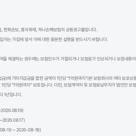
이는 조회 시 입력한 정보와 실제 가입 시 정보가 다르거나, 조회 시점과 
험, 한화손보, 흥국화재, 하나손해보험의 공동광고물입니다.
통 비용 구조 등의 이유로 동일 조건 비교 시 보험료가 낮게 나오는 경우
가입자는 가입에 앞서 이에 대한 충분한 설명을 받으시기 바랍니다.
름이 일반적입니다. 비교 조회를 할 때는 동일한 운전자 범위·특약·자기
약을 체결하는 경우에는 보험인수가 거절되거나 보험료가 인상되거나 보장내용이 
금)에 기타지급금을 합한 금액이 1인당 "1억원까지"(본 보험회사의 여타 보호상품
1인당 "1억원까지" 보호됩니다. 다만, 보험계약자 및 보험료납부자가 법인인 보
 1년입니다.
026.08.19)
026.08.17)
19 ~ 2026-08-18)