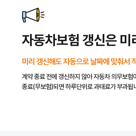
잠시 후 재시도하거나, 하단 FAQ에서 해결 방법을 확인해 주세요.
조회 후 점검 체크리스트
자동차보험 조회 결과를 볼 때는 아래 항목을 함께 확인하면 보장 공백이
대인·대물 배상
한도가 충분한지
자기신체사고/자동차상해
가입 여부와 한도
자기차량손해(자차)
가입 여부와
자기부담금
운전자 범위·연령 한정
이 실제 운전 상황과 맞는지
자동차보험 갱신은 미
할인 특약
(마일리지, 블랙박스, 자녀, 안전장치 등) 적용 가능 여부
긴급출동·무보험차 상해
등 필요한 특약 포함 여부
만기 30~60일 전에 미리 조회·점검해 두면 갱신 시 실수를 줄일 수 있
자동차보험 조회, 궁금한 모든 것을 알려드립니다
Q
미리 갱신해도 자동으로 날짜에 맞춰서 
자동차보험 조회는 언제 하는 것이 가장 좋을까요?
A
자동차보험 조회는 현재 가입된 보험의 만기일 30~60일 전부터 시작하는
계약 종료 전에 갱신하지 않아 자동차 의무보험
Q
온라인에서 자동차보험료를 조회하면 저렴한가요?
종료(무보험)되면 하루단위로 과태료가 부과됩
A
온라인에서 조회한다고 해서 보험료가 자동으로 저렴해지는 것은 아닙니다. 
Q
자동차보험 조회 시 어떤 정보를 입력해야 하나요?
A
이 페이지에서는 상담·안내 연결을 위해 이름·생년월일(6자리)·연락처 등
Q
보험료 조회 후 가입까지 시간은 얼마나 걸리나요?
A
조회 후 가입까지 걸리는 시간은 보험사, 가입 경로(다이렉트·설계사 연계)
Q