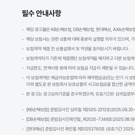
조회된 보험료와 실제 가입 시 보험료가 달라질 수 있나요?
A
필수 안내사항
네, 조회된 보험료와 실제 가입 시 보험료가 약간 달라질 수 있습니다. 
Q
다이렉트와 오프라인 보험 조회, 어떤 차이가 있나요?
A
해당 광고물은 KB손해보험, DB손해보험, 현대해상, AXA손해보
다이렉트는 온라인에서 직접 정보를 입력하고 가입하는 방식으로, 중간 유
Q
해당 보험사는 관련 상품에 대해 충분히 설명할 의무가 있으며, 
자동차보험 견적 조회·비교는 어떻게 시작하면 되나요?
A
보험계약 체결 전 상품설명서 및 약관을 읽어보시기 바랍니다.
자동차보험 견적 조회는 차량·운전자 조건을 입력해 보험료를 산출하는 흐
보험계약자가 기존에 체결했던 보험계약을 해지하고 다른 보험계
지급한도, 면책사항 등에 따라 보험금 지급이 제한될 수 있습니다.
이 보험계약은 예금자보호법에 따라 해약환급금(또는 만기 시 보험
이와 별도로 본 보험회사 보호상품의 사고보험금을 합산한 금액이 
본 광고는 광고심의기준을 준수하였으며, 유효기간은 심의일로부터
[KB손해보험] 준법감시인 심의필 제2025-2212호(2025.08.20~2
[DB손해보험] 준법감시인확인필_제2025-7348호(2025.08.18~2
[현대해상] 준법감시인 확인필 제20253760호 (유효기간 2025-08-