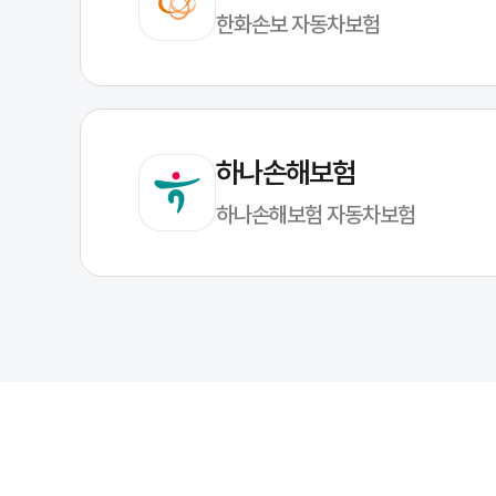
한화손보 자동차보험
하나손해보험
하나손해보험 자동차보험
자동차보험 조회 방법(3단계)
정보 준비
: 이름, 생년월일(6자리), 연락처(뒤 8자리), 운전자 성별 등
조건 확인
: 운전자 범위·연령 한정·특약 적용 여부에 따라 결과가 달라질 
확인 후 정리
: 보장 한도/자기부담금/특약 범위를 체크하고 필요한 항목만
조회가 잘 안될 때
생년월일/연락처 입력 형식(숫자만, 6자리/8자리)을 다시 확인해 주세요
동의 체크 해제 시 조회가 진행되지 않을 수 있습니다.