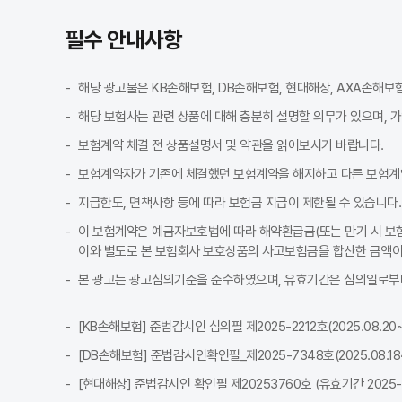
조회된 보험료와 실제 가입 시 보험료가 달라질 수 있나요?
A
필수 안내사항
네, 조회된 보험료와 실제 가입 시 보험료가 약간 달라질 수 있습니다. 
Q
다이렉트와 오프라인 보험 조회, 어떤 차이가 있나요?
A
해당 광고물은 KB손해보험, DB손해보험, 현대해상, AXA손해보
다이렉트는 온라인에서 직접 정보를 입력하고 가입하는 방식으로, 중간 유
Q
해당 보험사는 관련 상품에 대해 충분히 설명할 의무가 있으며, 
자동차보험 견적 조회·비교는 어떻게 시작하면 되나요?
A
보험계약 체결 전 상품설명서 및 약관을 읽어보시기 바랍니다.
자동차보험 견적 조회는 차량·운전자 조건을 입력해 보험료를 산출하는 흐
보험계약자가 기존에 체결했던 보험계약을 해지하고 다른 보험계
지급한도, 면책사항 등에 따라 보험금 지급이 제한될 수 있습니다.
이 보험계약은 예금자보호법에 따라 해약환급금(또는 만기 시 보험
이와 별도로 본 보험회사 보호상품의 사고보험금을 합산한 금액이 
본 광고는 광고심의기준을 준수하였으며, 유효기간은 심의일로부터
[KB손해보험] 준법감시인 심의필 제2025-2212호(2025.08.20~2
[DB손해보험] 준법감시인확인필_제2025-7348호(2025.08.18~2
[현대해상] 준법감시인 확인필 제20253760호 (유효기간 2025-08-