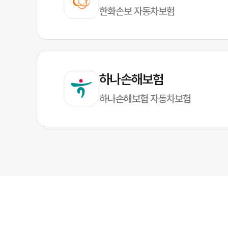
한화손보 자동차보험
하나손해보험
하나손해보험 자동차보험
자동차보험 조회 방법(3단계)
정보 준비
: 이름, 생년월일(6자리), 연락처(뒤 8자리), 운전자 성별 등
조건 확인
: 운전자 범위·연령 한정·특약 적용 여부에 따라 결과가 달라질 
확인 후 정리
: 보장 한도/자기부담금/특약 범위를 체크하고 필요한 항목만
조회가 잘 안될 때
생년월일/연락처 입력 형식(숫자만, 6자리/8자리)을 다시 확인해 주세요
동의 체크 해제 시 조회가 진행되지 않을 수 있습니다.