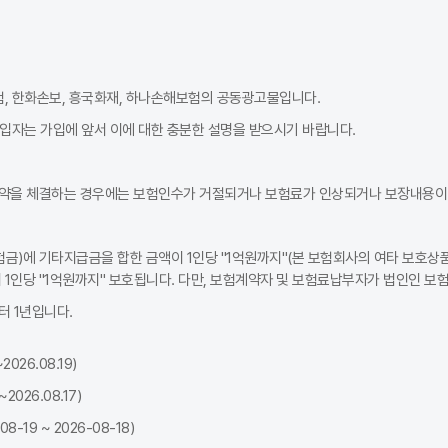
이는 조회 시 입력한 정보와 실제 가입 시 정보가 다르거나, 조회 시점과 
험, 한화손보, 흥국화재, 하나손해보험의 공동광고물입니다.
통 비용 구조 등의 이유로 동일 조건 비교 시 보험료가 낮게 나오는 경우
가입자는 가입에 앞서 이에 대한 충분한 설명을 받으시기 바랍니다.
름이 일반적입니다. 비교 조회를 할 때는 동일한 운전자 범위·특약·자기
약을 체결하는 경우에는 보험인수가 거절되거나 보험료가 인상되거나 보장내용이 
금)에 기타지급금을 합한 금액이 1인당 "1억원까지"(본 보험회사의 여타 보호상품
1인당 "1억원까지" 보호됩니다. 다만, 보험계약자 및 보험료납부자가 법인인 보
 1년입니다.
026.08.19)
026.08.17)
19 ~ 2026-08-18)