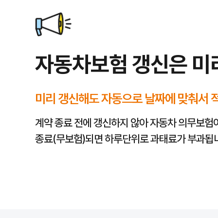
잠시 후 재시도하거나, 하단 FAQ에서 해결 방법을 확인해 주세요.
조회 후 점검 체크리스트
자동차보험 조회 결과를 볼 때는 아래 항목을 함께 확인하면 보장 공백이
대인·대물 배상
한도가 충분한지
자기신체사고/자동차상해
가입 여부와 한도
자기차량손해(자차)
가입 여부와
자기부담금
운전자 범위·연령 한정
이 실제 운전 상황과 맞는지
자동차보험 갱신은 미
할인 특약
(마일리지, 블랙박스, 자녀, 안전장치 등) 적용 가능 여부
긴급출동·무보험차 상해
등 필요한 특약 포함 여부
만기 30~60일 전에 미리 조회·점검해 두면 갱신 시 실수를 줄일 수 있
자동차보험 조회, 궁금한 모든 것을 알려드립니다
Q
미리 갱신해도 자동으로 날짜에 맞춰서 
자동차보험 조회는 언제 하는 것이 가장 좋을까요?
A
자동차보험 조회는 현재 가입된 보험의 만기일 30~60일 전부터 시작하는
계약 종료 전에 갱신하지 않아 자동차 의무보험
Q
온라인에서 자동차보험료를 조회하면 저렴한가요?
종료(무보험)되면 하루단위로 과태료가 부과됩
A
온라인에서 조회한다고 해서 보험료가 자동으로 저렴해지는 것은 아닙니다. 
Q
자동차보험 조회 시 어떤 정보를 입력해야 하나요?
A
이 페이지에서는 상담·안내 연결을 위해 이름·생년월일(6자리)·연락처 등
Q
보험료 조회 후 가입까지 시간은 얼마나 걸리나요?
A
조회 후 가입까지 걸리는 시간은 보험사, 가입 경로(다이렉트·설계사 연계)
Q