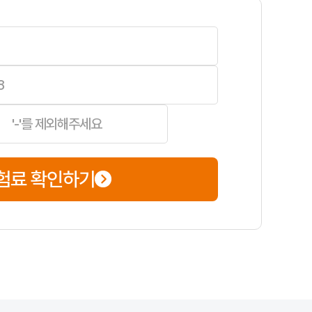
위를 여유 있게 점검해 두면, 만기 임박 시 촉박하게 처리하면서 놓치는 항
험료 확인하기
 제약이 적다는 장점이 있습니다. 보험료는 입력한 조건(운전자 범위·연
 차량번호·차종·연식, 면허·운전 경력·사고 이력, 운전자 범위·연령 한
견적 확인만 한다면 짧게 끝날 수 있으나, 심사나 서류 보완이 있으면 더 