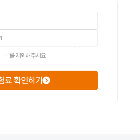
위를 여유 있게 점검해 두면, 만기 임박 시 촉박하게 처리하면서 놓치는 항
험료 확인하기
 제약이 적다는 장점이 있습니다. 보험료는 입력한 조건(운전자 범위·연
 차량번호·차종·연식, 면허·운전 경력·사고 이력, 운전자 범위·연령 한
견적 확인만 한다면 짧게 끝날 수 있으나, 심사나 서류 보완이 있으면 더 