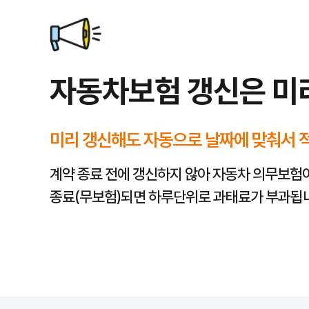
잠시 후 재시도하거나, 하단 FAQ에서 해결 방법을 확인해 주세요.
조회 후 점검 체크리스트
자동차보험 조회 결과를 볼 때는 아래 항목을 함께 확인하면 보장 공백이
대인·대물 배상
한도가 충분한지
자기신체사고/자동차상해
가입 여부와 한도
자기차량손해(자차)
가입 여부와
자기부담금
운전자 범위·연령 한정
이 실제 운전 상황과 맞는지
자동차보험 갱신은 미
할인 특약
(마일리지, 블랙박스, 자녀, 안전장치 등) 적용 가능 여부
긴급출동·무보험차 상해
등 필요한 특약 포함 여부
만기 30~60일 전에 미리 조회·점검해 두면 갱신 시 실수를 줄일 수 있
자동차보험 조회, 궁금한 모든 것을 알려드립니다
Q
미리 갱신해도 자동으로 날짜에 맞춰서 
자동차보험 조회는 언제 하는 것이 가장 좋을까요?
A
자동차보험 조회는 현재 가입된 보험의 만기일 30~60일 전부터 시작하는
계약 종료 전에 갱신하지 않아 자동차 의무보험
Q
온라인에서 자동차보험료를 조회하면 저렴한가요?
종료(무보험)되면 하루단위로 과태료가 부과됩
A
온라인에서 조회한다고 해서 보험료가 자동으로 저렴해지는 것은 아닙니다. 
Q
자동차보험 조회 시 어떤 정보를 입력해야 하나요?
A
이 페이지에서는 상담·안내 연결을 위해 이름·생년월일(6자리)·연락처 등
Q
보험료 조회 후 가입까지 시간은 얼마나 걸리나요?
A
조회 후 가입까지 걸리는 시간은 보험사, 가입 경로(다이렉트·설계사 연계)
Q