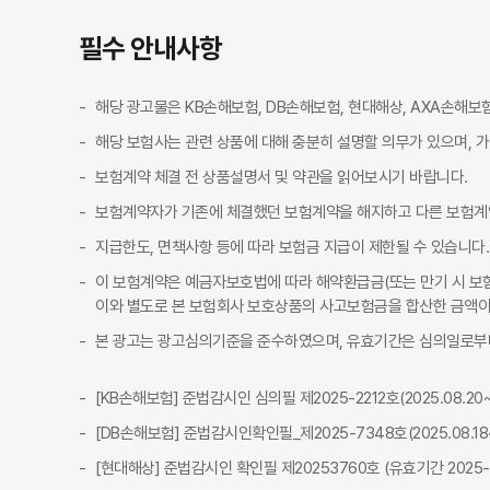
조회된 보험료와 실제 가입 시 보험료가 달라질 수 있나요?
A
필수 안내사항
네, 조회된 보험료와 실제 가입 시 보험료가 약간 달라질 수 있습니다. 
Q
다이렉트와 오프라인 보험 조회, 어떤 차이가 있나요?
A
해당 광고물은 KB손해보험, DB손해보험, 현대해상, AXA손해보
다이렉트는 온라인에서 직접 정보를 입력하고 가입하는 방식으로, 중간 유
Q
해당 보험사는 관련 상품에 대해 충분히 설명할 의무가 있으며, 
자동차보험 견적 조회·비교는 어떻게 시작하면 되나요?
A
보험계약 체결 전 상품설명서 및 약관을 읽어보시기 바랍니다.
자동차보험 견적 조회는 차량·운전자 조건을 입력해 보험료를 산출하는 흐
보험계약자가 기존에 체결했던 보험계약을 해지하고 다른 보험계
지급한도, 면책사항 등에 따라 보험금 지급이 제한될 수 있습니다.
이 보험계약은 예금자보호법에 따라 해약환급금(또는 만기 시 보험
이와 별도로 본 보험회사 보호상품의 사고보험금을 합산한 금액이 
본 광고는 광고심의기준을 준수하였으며, 유효기간은 심의일로부터
[KB손해보험] 준법감시인 심의필 제2025-2212호(2025.08.20~2
[DB손해보험] 준법감시인확인필_제2025-7348호(2025.08.18~2
[현대해상] 준법감시인 확인필 제20253760호 (유효기간 2025-08-